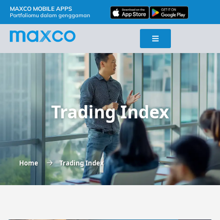
MAXCO MOBILE APPS
Portfoliomu dalam genggaman
Trading Index
Home
Trading Index