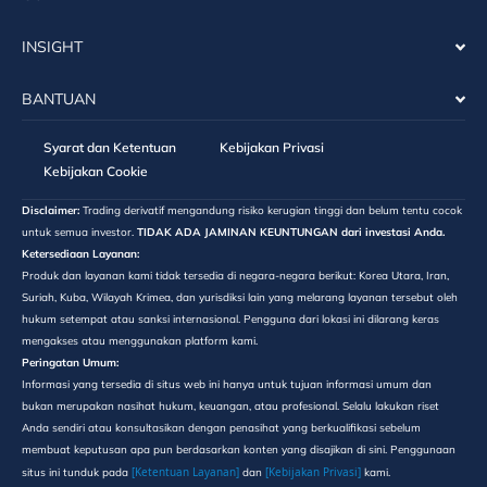
INSIGHT
BANTUAN
Syarat dan Ketentuan
Kebijakan Privasi
Kebijakan Cookie
Disclaimer:
Trading derivatif mengandung risiko kerugian tinggi dan belum tentu cocok
untuk semua investor.
TIDAK ADA JAMINAN KEUNTUNGAN dari investasi Anda.
Ketersediaan Layanan:
Produk dan layanan kami tidak tersedia di negara-negara berikut: Korea Utara, Iran,
Suriah, Kuba, Wilayah Krimea, dan yurisdiksi lain yang melarang layanan tersebut oleh
hukum setempat atau sanksi internasional. Pengguna dari lokasi ini dilarang keras
mengakses atau menggunakan platform kami.
Peringatan Umum:
Informasi yang tersedia di situs web ini hanya untuk tujuan informasi umum dan
bukan merupakan nasihat hukum, keuangan, atau profesional. Selalu lakukan riset
Anda sendiri atau konsultasikan dengan penasihat yang berkualifikasi sebelum
membuat keputusan apa pun berdasarkan konten yang disajikan di sini. Penggunaan
[Ketentuan Layanan]
[Kebijakan Privasi]
situs ini tunduk pada
dan
kami.