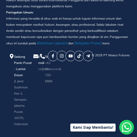
hukum setempat atau sanksi internasional. Pengguna dari lokasi ini dilarang keras
mengakses atau menggunakan platform kami.
Peringatan Umum:
Informasi yang tersedia di situs web ini hanya untuk tujuan informasi umum dan
bukan merupakan nasihat hukum, keuangan, atau profesional. Selalu lakukan riset
Anda sendiri atau konsultasikan dengan penasihat yang berkualifikasi sebelum
membuat keputusan apa pun berdasarkan konten yang disajikan di sini. Penggunaan
[Ketentuan Layanan]
[Kebijakan Privasi]
situs ini tunduk pada
dan
kami.
©️ 2025 PT Maxco Futures
Gedung
E-
Telepon
Panin Pusat
mail
+62
- Lantai
cs@maxco.co.id
21
Dasar
720-
Jl. Jend.
5868
Sudirman
Kav-1,
Senayan,
Jakarta
Pusat,
10270,
Indonesia
Kami Siap Membantu!