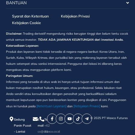
BANTUAN
Syarat dan Ketentuan
Kebijakan Privasi
Kebijakan Cookie
Disclaimer:
Trading derivatif mengandung risiko kerugian tinggi dan belum tentu cocok
untuk semua investor.
TIDAK ADA JAMINAN KEUNTUNGAN dari investasi Anda.
Ketersediaan Layanan:
Produk dan layanan kami tidak tersedia di negara-negara berikut: Korea Utara, Iran,
Suriah, Kuba, Wilayah Krimea, dan yurisdiksi lain yang melarang layanan tersebut oleh
hukum setempat atau sanksi internasional. Pengguna dari lokasi ini dilarang keras
mengakses atau menggunakan platform kami.
Peringatan Umum:
Informasi yang tersedia di situs web ini hanya untuk tujuan informasi umum dan
bukan merupakan nasihat hukum, keuangan, atau profesional. Selalu lakukan riset
Anda sendiri atau konsultasikan dengan penasihat yang berkualifikasi sebelum
membuat keputusan apa pun berdasarkan konten yang disajikan di sini. Penggunaan
[Ketentuan Layanan]
[Kebijakan Privasi]
situs ini tunduk pada
dan
kami.
©️ 2025 PT Maxco Futures
Gedung
E-
Telepon
Panin Pusat
mail
+62
- Lantai
cs@maxco.co.id
21