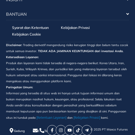
BANTUAN
Syarat dan Ketentuan
Kebijakan Privasi
Kebijakan Cookie
Disclaimer:
Trading derivatif mengandung risiko kerugian tinggi dan belum tentu cocok
untuk semua investor.
TIDAK ADA JAMINAN KEUNTUNGAN dari investasi Anda.
Ketersediaan Layanan:
Produk dan layanan kami tidak tersedia di negara-negara berikut: Korea Utara, Iran,
Suriah, Kuba, Wilayah Krimea, dan yurisdiksi lain yang melarang layanan tersebut oleh
hukum setempat atau sanksi internasional. Pengguna dari lokasi ini dilarang keras
mengakses atau menggunakan platform kami.
Peringatan Umum:
Informasi yang tersedia di situs web ini hanya untuk tujuan informasi umum dan
bukan merupakan nasihat hukum, keuangan, atau profesional. Selalu lakukan riset
Anda sendiri atau konsultasikan dengan penasihat yang berkualifikasi sebelum
membuat keputusan apa pun berdasarkan konten yang disajikan di sini. Penggunaan
[Ketentuan Layanan]
[Kebijakan Privasi]
situs ini tunduk pada
dan
kami.
©️ 2025 PT Maxco Futures
Gedung
E-
Telepon