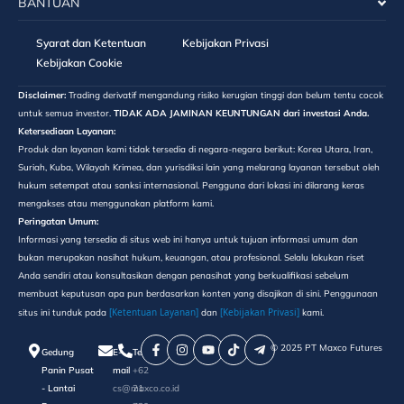
BANTUAN
Syarat dan Ketentuan
Kebijakan Privasi
Kebijakan Cookie
Disclaimer:
Trading derivatif mengandung risiko kerugian tinggi dan belum tentu cocok
untuk semua investor.
TIDAK ADA JAMINAN KEUNTUNGAN dari investasi Anda.
Ketersediaan Layanan:
Produk dan layanan kami tidak tersedia di negara-negara berikut: Korea Utara, Iran,
Suriah, Kuba, Wilayah Krimea, dan yurisdiksi lain yang melarang layanan tersebut oleh
hukum setempat atau sanksi internasional. Pengguna dari lokasi ini dilarang keras
mengakses atau menggunakan platform kami.
Peringatan Umum:
Informasi yang tersedia di situs web ini hanya untuk tujuan informasi umum dan
bukan merupakan nasihat hukum, keuangan, atau profesional. Selalu lakukan riset
Anda sendiri atau konsultasikan dengan penasihat yang berkualifikasi sebelum
membuat keputusan apa pun berdasarkan konten yang disajikan di sini. Penggunaan
[Ketentuan Layanan]
[Kebijakan Privasi]
situs ini tunduk pada
dan
kami.
©️ 2025 PT Maxco Futures
Gedung
E-
Telepon
Panin Pusat
mail
+62
- Lantai
cs@maxco.co.id
21