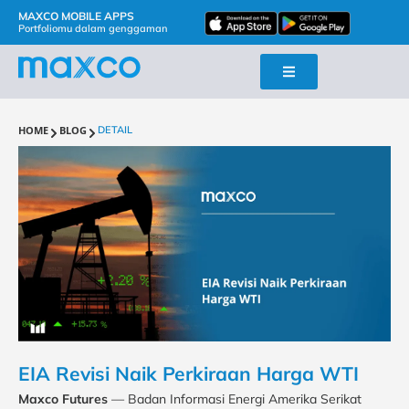
MAXCO MOBILE APPS
Portfoliomu dalam genggaman
HOME
BLOG
DETAIL
EIA Revisi Naik Perkiraan Harga WTI
Maxco Futures
— Badan Informasi Energi Amerika Serikat