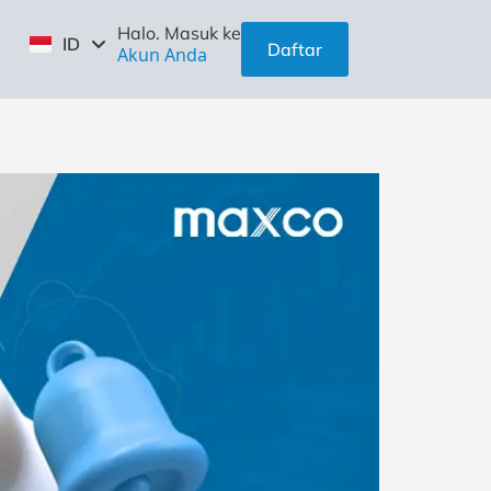
EN
Halo. Masuk ke
ID
ZH
Daftar
Akun Anda