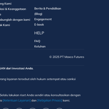
ang Kami
Berita & Pendidikan
lasi & Keanggotaan
(Blog)
a
Engagement
abunglah dengan kami
E-book
ak Kami
HELP
FAQ
Keluhan
©️ 2025 PT Maxco Futures
 dari investasi Anda.
elarang layanan tersebut oleh hukum setempat atau sanksi
elalu lakukan riset Anda sendiri atau konsultasikan dengan
[Ketentuan Layanan]
[Kebijakan Privasi]
da
dan
kami.