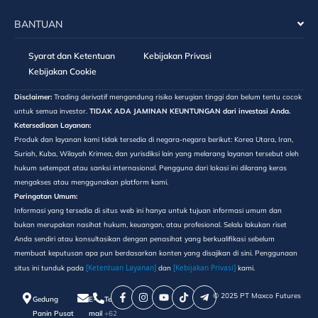
BANTUAN
Syarat dan Ketentuan
Kebijakan Privasi
Kebijakan Cookie
Disclaimer:
Trading derivatif mengandung risiko kerugian tinggi dan belum tentu cocok
untuk semua investor.
TIDAK ADA JAMINAN KEUNTUNGAN dari investasi Anda.
Ketersediaan Layanan:
Produk dan layanan kami tidak tersedia di negara-negara berikut: Korea Utara, Iran,
Suriah, Kuba, Wilayah Krimea, dan yurisdiksi lain yang melarang layanan tersebut oleh
hukum setempat atau sanksi internasional. Pengguna dari lokasi ini dilarang keras
mengakses atau menggunakan platform kami.
Peringatan Umum:
Informasi yang tersedia di situs web ini hanya untuk tujuan informasi umum dan
bukan merupakan nasihat hukum, keuangan, atau profesional. Selalu lakukan riset
Anda sendiri atau konsultasikan dengan penasihat yang berkualifikasi sebelum
membuat keputusan apa pun berdasarkan konten yang disajikan di sini. Penggunaan
[Ketentuan Layanan]
[Kebijakan Privasi]
situs ini tunduk pada
dan
kami.
©️ 2025 PT Maxco Futures
Gedung
E-
Telepon
Panin Pusat
mail
+62