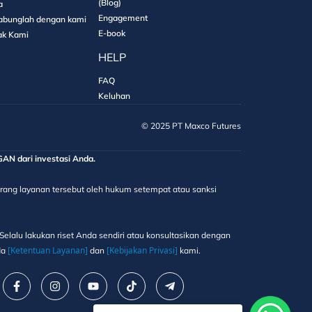
(Blog)
a
Engagement
abunglah dengan kami
E-book
ak Kami
HELP
FAQ
Keluhan
©️ 2025 PT Maxco Futures
 dari investasi Anda.
elarang layanan tersebut oleh hukum setempat atau sanksi
elalu lakukan riset Anda sendiri atau konsultasikan dengan
[Ketentuan Layanan]
[Kebijakan Privasi]
da
dan
kami.