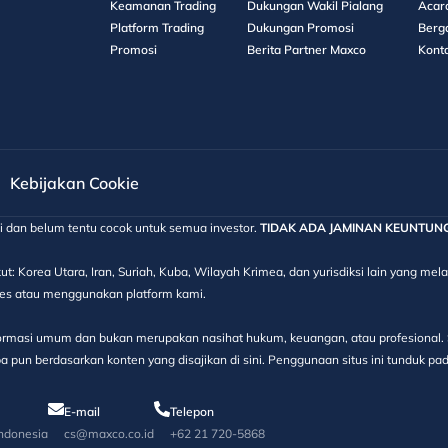
Keamanan Trading
Dukungan Wakil Pialang
Acar
Platform Trading
Dukungan Promosi
Berg
Promosi
Berita Partner Maxco
Kont
Kebijakan Cookie
gi dan belum tentu cocok untuk semua investor.
TIDAK ADA JAMINAN KEUNTUNGAN
ut: Korea Utara, Iran, Suriah, Kuba, Wilayah Krimea, dan yurisdiksi lain yang m
kses atau menggunakan platform kami.
informasi umum dan bukan merupakan nasihat hukum, keuangan, atau profesional. S
 pun berdasarkan konten yang disajikan di sini. Penggunaan situs ini tunduk pa
E-mail
Telepon
Indonesia
cs@maxco.co.id
+62 21 720-5868