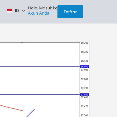
EN
Halo. Masuk ke
ID
ZH
Daftar
Akun Anda