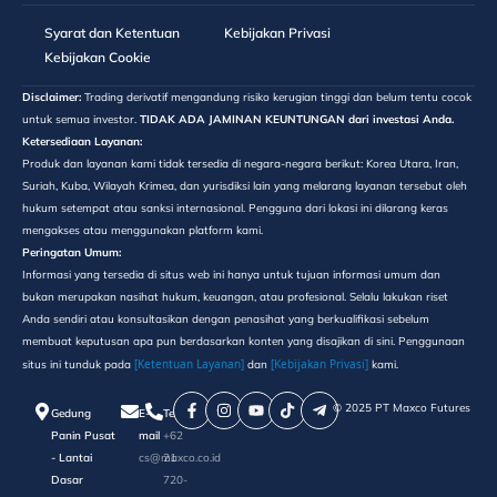
Syarat dan Ketentuan
Kebijakan Privasi
Kebijakan Cookie
Disclaimer:
Trading derivatif mengandung risiko kerugian tinggi dan belum tentu cocok
untuk semua investor.
TIDAK ADA JAMINAN KEUNTUNGAN dari investasi Anda.
Ketersediaan Layanan:
Produk dan layanan kami tidak tersedia di negara-negara berikut: Korea Utara, Iran,
Suriah, Kuba, Wilayah Krimea, dan yurisdiksi lain yang melarang layanan tersebut oleh
hukum setempat atau sanksi internasional. Pengguna dari lokasi ini dilarang keras
mengakses atau menggunakan platform kami.
Peringatan Umum:
Informasi yang tersedia di situs web ini hanya untuk tujuan informasi umum dan
bukan merupakan nasihat hukum, keuangan, atau profesional. Selalu lakukan riset
Anda sendiri atau konsultasikan dengan penasihat yang berkualifikasi sebelum
membuat keputusan apa pun berdasarkan konten yang disajikan di sini. Penggunaan
[Ketentuan Layanan]
[Kebijakan Privasi]
situs ini tunduk pada
dan
kami.
©️ 2025 PT Maxco Futures
Gedung
E-
Telepon
Panin Pusat
mail
+62
- Lantai
cs@maxco.co.id
21
Dasar
720-