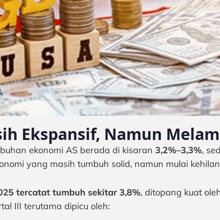
sih Ekspansif, Namun Mela
buhan ekonomi AS berada di kisaran
3,2%–3,3%
, se
onomi yang masih tumbuh solid, namun mulai kehila
025 tercatat tumbuh sekitar 3,8%
, ditopang kuat ole
l III terutama dipicu oleh: