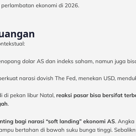
perlambatan ekonomi di 2026.
euangan
ntekstual:
enopang dolar AS dan indeks saham, namun juga bi
rkuat narasi dovish The Fed, menekan USD, mendu
di di pekan libur Natal,
reaksi pasar bisa bersifat te
gah
.
ting bagi narasi “soft landing” ekonomi AS
. Angka
pu bertahan di bawah suku bunga tinggi. Sebalikny