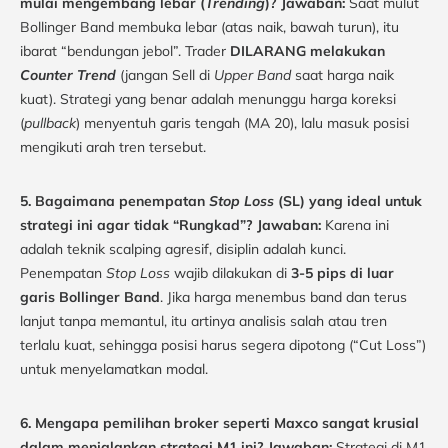
mulai mengembang lebar (
Trending
)?
Jawaban:
Saat mulut
Bollinger Band membuka lebar (atas naik, bawah turun), itu
ibarat “bendungan jebol”. Trader
DILARANG melakukan
Counter Trend
(jangan Sell di
Upper Band
saat harga naik
kuat). Strategi yang benar adalah menunggu harga koreksi
(
pullback
) menyentuh garis tengah (MA 20), lalu masuk posisi
mengikuti arah tren tersebut.
5. Bagaimana penempatan
Stop Loss
(SL) yang ideal untuk
strategi ini agar tidak “Rungkad”?
Jawaban:
Karena ini
adalah teknik scalping agresif, disiplin adalah kunci.
Penempatan
Stop Loss
wajib dilakukan di
3-5 pips di luar
garis Bollinger Band
. Jika harga menembus band dan terus
lanjut tanpa memantul, itu artinya analisis salah atau tren
terlalu kuat, sehingga posisi harus segera dipotong (“Cut Loss”)
untuk menyelamatkan modal.
6. Mengapa pemilihan broker seperti Maxco sangat krusial
dalam menjalankan strategi M1 ini?
Jawaban:
Strategi di M1