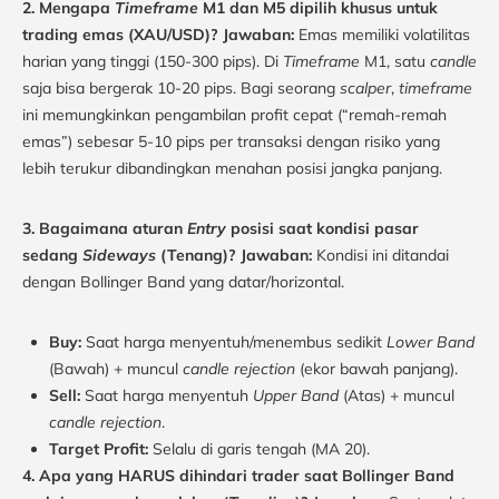
2. Mengapa
Timeframe
M1 dan M5 dipilih khusus untuk
trading emas (XAU/USD)?
Jawaban:
Emas memiliki volatilitas
harian yang tinggi (150-300 pips). Di
Timeframe
M1, satu
candle
saja bisa bergerak 10-20 pips. Bagi seorang
scalper
,
timeframe
ini memungkinkan pengambilan profit cepat (“remah-remah
emas”) sebesar 5-10 pips per transaksi dengan risiko yang
lebih terukur dibandingkan menahan posisi jangka panjang.
3. Bagaimana aturan
Entry
posisi saat kondisi pasar
sedang
Sideways
(Tenang)?
Jawaban:
Kondisi ini ditandai
dengan Bollinger Band yang datar/horizontal.
Buy:
Saat harga menyentuh/menembus sedikit
Lower Band
(Bawah) + muncul
candle rejection
(ekor bawah panjang).
Sell:
Saat harga menyentuh
Upper Band
(Atas) + muncul
candle rejection
.
Target Profit:
Selalu di garis tengah (MA 20).
4. Apa yang HARUS dihindari trader saat Bollinger Band