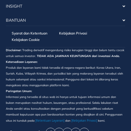
INSIGHT
BANTUAN
Syarat dan Ketentuan
Kebijakan Privasi
Kebijakan Cookie
Disclaimer:
Trading derivatif mengandung risiko kerugian tinggi dan belum tentu cocok
untuk semua investor.
TIDAK ADA JAMINAN KEUNTUNGAN dari investasi Anda.
Ketersediaan Layanan:
Produk dan layanan kami tidak tersedia di negara-negara berikut: Korea Utara, Iran,
Suriah, Kuba, Wilayah Krimea, dan yurisdiksi lain yang melarang layanan tersebut oleh
hukum setempat atau sanksi internasional. Pengguna dari lokasi ini dilarang keras
mengakses atau menggunakan platform kami.
Peringatan Umum:
Informasi yang tersedia di situs web ini hanya untuk tujuan informasi umum dan
bukan merupakan nasihat hukum, keuangan, atau profesional. Selalu lakukan riset
Anda sendiri atau konsultasikan dengan penasihat yang berkualifikasi sebelum
membuat keputusan apa pun berdasarkan konten yang disajikan di sini. Penggunaan
[Ketentuan Layanan]
[Kebijakan Privasi]
situs ini tunduk pada
dan
kami.