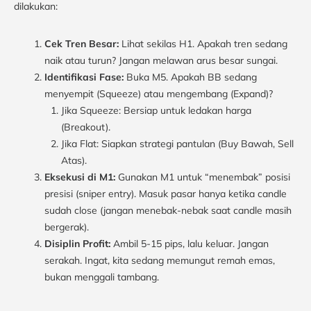
dilakukan:
Cek Tren Besar:
Lihat sekilas H1. Apakah tren sedang
naik atau turun? Jangan melawan arus besar sungai.
Identifikasi Fase:
Buka M5. Apakah BB sedang
menyempit (Squeeze) atau mengembang (Expand)?
Jika Squeeze: Bersiap untuk ledakan harga
(Breakout).
Jika Flat: Siapkan strategi pantulan (Buy Bawah, Sell
Atas).
Eksekusi di M1:
Gunakan M1 untuk “menembak” posisi
presisi (sniper entry). Masuk pasar hanya ketika candle
sudah close (jangan menebak-nebak saat candle masih
bergerak).
Disiplin Profit:
Ambil 5-15 pips, lalu keluar. Jangan
serakah. Ingat, kita sedang memungut remah emas,
bukan menggali tambang.