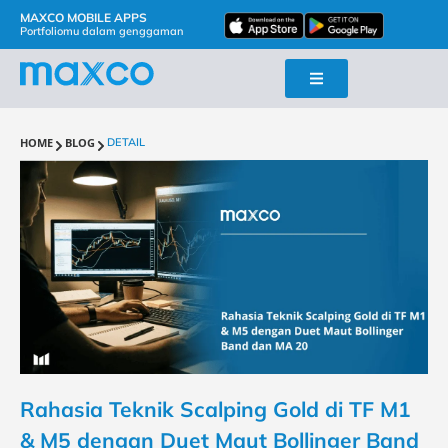
MAXCO MOBILE APPS
Portfoliomu dalam genggaman
HOME
BLOG
DETAIL
Rahasia Teknik Scalping Gold di TF M1
& M5 dengan Duet Maut Bollinger Band