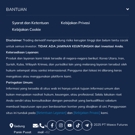
BANTUAN
Syarat dan Ketentuan
Kebijakan Privasi
Kebijakan Cookie
Disclaimer:
Trading derivatif mengandung risiko kerugian tinggi dan belum tentu cocok
untuk semua investor.
TIDAK ADA JAMINAN KEUNTUNGAN dari investasi Anda.
Ketersediaan Layanan:
Produk dan layanan kami tidak tersedia di negara-negara berikut: Korea Utara, Iran,
Suriah, Kuba, Wilayah Krimea, dan yurisdiksi lain yang melarang layanan tersebut oleh
hukum setempat atau sanksi internasional. Pengguna dari lokasi ini dilarang keras
mengakses atau menggunakan platform kami.
Peringatan Umum:
Informasi yang tersedia di situs web ini hanya untuk tujuan informasi umum dan
bukan merupakan nasihat hukum, keuangan, atau profesional. Selalu lakukan riset
Anda sendiri atau konsultasikan dengan penasihat yang berkualifikasi sebelum
membuat keputusan apa pun berdasarkan konten yang disajikan di sini. Penggunaan
[Ketentuan Layanan]
[Kebijakan Privasi]
situs ini tunduk pada
dan
kami.
©️ 2025 PT Maxco Futures
Gedung
E-
Telepon
Panin Pusat
mail
+62