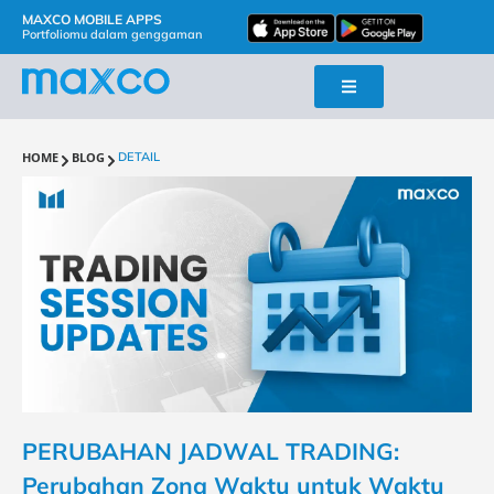
MAXCO MOBILE APPS
Portfoliomu dalam genggaman
HOME
BLOG
DETAIL
PERUBAHAN JADWAL TRADING:
Perubahan Zona Waktu untuk Waktu