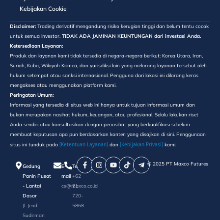
Kebijakan Cookie
Disclaimer:
Trading derivatif mengandung risiko kerugian tinggi dan belum tentu cocok
untuk semua investor.
TIDAK ADA JAMINAN KEUNTUNGAN dari investasi Anda.
Ketersediaan Layanan:
Produk dan layanan kami tidak tersedia di negara-negara berikut: Korea Utara, Iran,
Suriah, Kuba, Wilayah Krimea, dan yurisdiksi lain yang melarang layanan tersebut oleh
hukum setempat atau sanksi internasional. Pengguna dari lokasi ini dilarang keras
mengakses atau menggunakan platform kami.
Peringatan Umum:
Informasi yang tersedia di situs web ini hanya untuk tujuan informasi umum dan
bukan merupakan nasihat hukum, keuangan, atau profesional. Selalu lakukan riset
Anda sendiri atau konsultasikan dengan penasihat yang berkualifikasi sebelum
membuat keputusan apa pun berdasarkan konten yang disajikan di sini. Penggunaan
[Ketentuan Layanan]
[Kebijakan Privasi]
situs ini tunduk pada
dan
kami.
©️ 2025 PT Maxco Futures
Gedung
E-
Telepon
Panin Pusat
mail
+62
- Lantai
cs@maxco.co.id
21
Dasar
720-
Jl. Jend.
5868
Sudirman