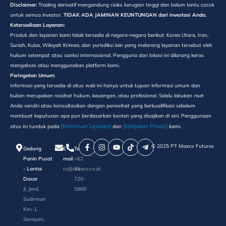
Disclaimer:
Trading derivatif mengandung risiko kerugian tinggi dan belum tentu cocok
untuk semua investor.
TIDAK ADA JAMINAN KEUNTUNGAN dari investasi Anda.
Ketersediaan Layanan:
Produk dan layanan kami tidak tersedia di negara-negara berikut: Korea Utara, Iran,
Suriah, Kuba, Wilayah Krimea, dan yurisdiksi lain yang melarang layanan tersebut oleh
hukum setempat atau sanksi internasional. Pengguna dari lokasi ini dilarang keras
mengakses atau menggunakan platform kami.
Peringatan Umum:
Informasi yang tersedia di situs web ini hanya untuk tujuan informasi umum dan
bukan merupakan nasihat hukum, keuangan, atau profesional. Selalu lakukan riset
Anda sendiri atau konsultasikan dengan penasihat yang berkualifikasi sebelum
membuat keputusan apa pun berdasarkan konten yang disajikan di sini. Penggunaan
[Ketentuan Layanan]
[Kebijakan Privasi]
situs ini tunduk pada
dan
kami.
©️ 2025 PT Maxco Futures
Gedung
E-
Telepon
Panin Pusat
mail
+62
- Lantai
cs@maxco.co.id
21
Dasar
720-
Jl. Jend.
5868
Sudirman
Kav-1,
Senayan,