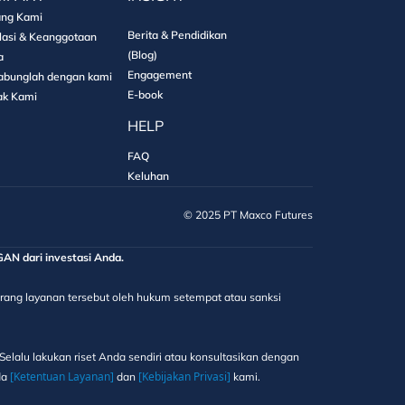
ang Kami
Berita & Pendidikan
lasi & Keanggotaan
(Blog)
a
Engagement
abunglah dengan kami
E-book
ak Kami
HELP
FAQ
Keluhan
©️ 2025 PT Maxco Futures
 dari investasi Anda.
elarang layanan tersebut oleh hukum setempat atau sanksi
elalu lakukan riset Anda sendiri atau konsultasikan dengan
[Ketentuan Layanan]
[Kebijakan Privasi]
da
dan
kami.