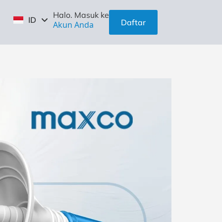
EN
Halo. Masuk ke
ID
ZH
Daftar
Akun Anda