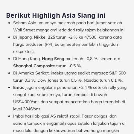
Berikut Highligh Asia Siang ini
Saham Asia umumnya melemah pada hari Jumat setelah
Wall Street mengalami jeda dari rally tajam belakangan ini
Di Jepang,
Nikkei 225
turun ~2 % ke 47530 karena data
harga produsen (PPI) bulan September lebih tinggi dari
ekspektasi.
Di Hong Kong,
Hang Seng
melemah ~0,8 %; sementara
Shanghai Composite
turun ~0,5 %.
Di Amerika Serikat, indeks utama sedikit merosot: S&P 500
turun 0,3 %, Dow Jones turun 0,5 %, Nasdaq turun 0,1 %.
Emas
juga mengalami penurunan ~2,4 % setelah rally yang
sangat kuat sebelumnya, turun kembali di bawah
US$4.000/ons dan sempat mencatatkan harga terendah di
level 3946/ons
Imbal hasil obligasi AS relatif stabil. Pasar obligasi dan
saham tampak mengambil napas setelah lonjakan tajam di
masa lalu, dengan kekhawatiran bahwa harga mungkin