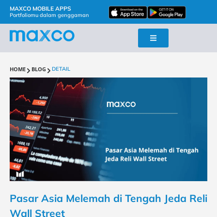
MAXCO MOBILE APPS
Portfoliomu dalam genggaman
HOME
BLOG
DETAIL
Pasar Asia Melemah di Tengah Jeda Reli
Wall Street