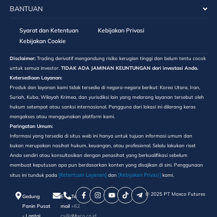
BANTUAN
Syarat dan Ketentuan
Kebijakan Privasi
Kebijakan Cookie
Disclaimer:
Trading derivatif mengandung risiko kerugian tinggi dan belum tentu cocok
untuk semua investor.
TIDAK ADA JAMINAN KEUNTUNGAN dari investasi Anda.
Ketersediaan Layanan:
Produk dan layanan kami tidak tersedia di negara-negara berikut: Korea Utara, Iran,
Suriah, Kuba, Wilayah Krimea, dan yurisdiksi lain yang melarang layanan tersebut oleh
hukum setempat atau sanksi internasional. Pengguna dari lokasi ini dilarang keras
mengakses atau menggunakan platform kami.
Peringatan Umum:
Informasi yang tersedia di situs web ini hanya untuk tujuan informasi umum dan
bukan merupakan nasihat hukum, keuangan, atau profesional. Selalu lakukan riset
Anda sendiri atau konsultasikan dengan penasihat yang berkualifikasi sebelum
membuat keputusan apa pun berdasarkan konten yang disajikan di sini. Penggunaan
[Ketentuan Layanan]
[Kebijakan Privasi]
situs ini tunduk pada
dan
kami.
©️ 2025 PT Maxco Futures
Gedung
E-
Telepon
Panin Pusat
mail
+62
- Lantai
cs@maxco.co.id
21