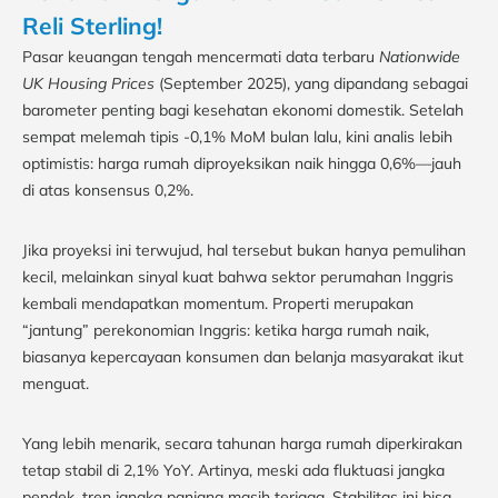
Reli Sterling!
Pasar keuangan tengah mencermati data terbaru
Nationwide
UK Housing Prices
(September 2025), yang dipandang sebagai
barometer penting bagi kesehatan ekonomi domestik. Setelah
sempat melemah tipis -0,1% MoM bulan lalu, kini analis lebih
optimistis: harga rumah diproyeksikan naik hingga 0,6%—jauh
di atas konsensus 0,2%.
Jika proyeksi ini terwujud, hal tersebut bukan hanya pemulihan
kecil, melainkan sinyal kuat bahwa sektor perumahan Inggris
kembali mendapatkan momentum. Properti merupakan
“jantung” perekonomian Inggris: ketika harga rumah naik,
biasanya kepercayaan konsumen dan belanja masyarakat ikut
menguat.
Yang lebih menarik, secara tahunan harga rumah diperkirakan
tetap stabil di 2,1% YoY. Artinya, meski ada fluktuasi jangka
pendek, tren jangka panjang masih terjaga. Stabilitas ini bisa