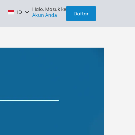
EN
Halo. Masuk ke
ID
ZH
Daftar
Akun Anda