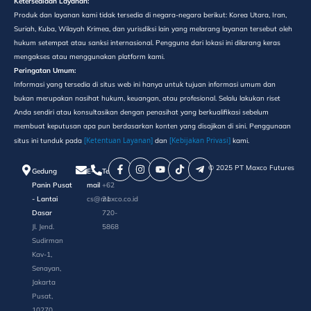
Ketersediaan Layanan:
Produk dan layanan kami tidak tersedia di negara-negara berikut: Korea Utara, Iran,
Suriah, Kuba, Wilayah Krimea, dan yurisdiksi lain yang melarang layanan tersebut oleh
hukum setempat atau sanksi internasional. Pengguna dari lokasi ini dilarang keras
mengakses atau menggunakan platform kami.
Peringatan Umum:
Informasi yang tersedia di situs web ini hanya untuk tujuan informasi umum dan
bukan merupakan nasihat hukum, keuangan, atau profesional. Selalu lakukan riset
Anda sendiri atau konsultasikan dengan penasihat yang berkualifikasi sebelum
membuat keputusan apa pun berdasarkan konten yang disajikan di sini. Penggunaan
[Ketentuan Layanan]
[Kebijakan Privasi]
situs ini tunduk pada
dan
kami.
©️ 2025 PT Maxco Futures
Gedung
E-
Telepon
Panin Pusat
mail
+62
- Lantai
cs@maxco.co.id
21
Dasar
720-
Jl. Jend.
5868
Sudirman
Kav-1,
Senayan,
Jakarta
Pusat,
10270,