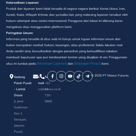
Ketersediaan Layanan:
Produk dan layanan kami tidak tersedia di negara-negara berikut: Korea Utara, Iran,
Suriah, Kuba, Wilayah Krimea, dan yurisdiksi lain yang melarang layanan tersebut oleh
hukum setempat atau sanksi internasional. Pengguna dari lokasi ini dilarang keras
mengakses atau menggunakan platform kami.
Peringatan Umum:
Informasi yang tersedia di situs web ini hanya untuk tujuan informasi umum dan
bukan merupakan nasihat hukum, keuangan, atau profesional. Selalu lakukan riset
Anda sendiri atau konsultasikan dengan penasihat yang berkualifikasi sebelum
membuat keputusan apa pun berdasarkan konten yang disajikan di sini. Penggunaan
[Ketentuan Layanan]
[Kebijakan Privasi]
situs ini tunduk pada
dan
kami.
©️ 2025 PT Maxco Futures
Gedung
E-
Telepon
Panin Pusat
mail
+62
- Lantai
cs@maxco.co.id
21
Dasar
720-
Jl. Jend.
5868
Sudirman
Kav-1,
Senayan,
Jakarta
Pusat,