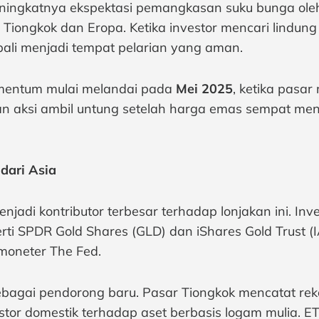
 meningkatnya ekspektasi pemangkasan suku bunga ole
iongkok dan Eropa. Ketika investor mencari lindung n
bali menjadi tempat pelarian yang aman.
entum mulai melandai pada
Mei 2025
, ketika pasa
an aksi ambil untung setelah harga emas sempat me
dari Asia
jadi kontributor terbesar terhadap lonjakan ini. Inv
rti SPDR Gold Shares (GLD) dan iShares Gold Trust (
 moneter The Fed.
sebagai pendorong baru. Pasar Tiongkok mencatat rek
or domestik terhadap aset berbasis logam mulia. E