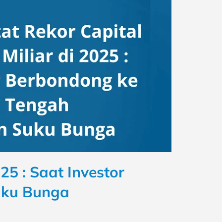
25 : Saat Investor
uku Bunga