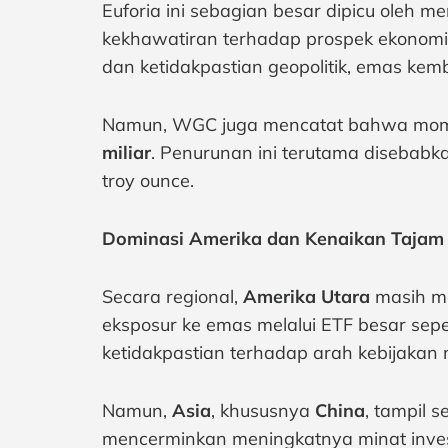
Euforia ini sebagian besar dipicu oleh
kekhawatiran terhadap prospek ekonomi T
dan ketidakpastian geopolitik, emas kem
Namun, WGC juga mencatat bahwa mom
miliar
. Penurunan ini terutama disebabk
troy ounce.
Dominasi Amerika dan Kenaikan Tajam 
Secara regional,
Amerika Utara
masih men
eksposur ke emas melalui ETF besar sepe
ketidakpastian terhadap arah kebijakan
Namun,
Asia
, khususnya
China
, tampil 
mencerminkan meningkatnya minat invest