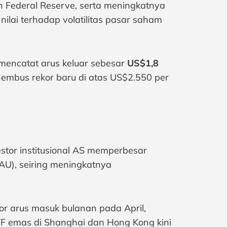
h Federal Reserve, serta meningkatnya
ilai terhadap volatilitas pasar saham
r mencatat arus keluar sebesar
US$1,8
nembus rekor baru di atas US$2.550 per
estor institusional AS memperbesar
IAU), seiring meningkatnya
or arus masuk bulanan pada April,
TF emas di Shanghai dan Hong Kong kini