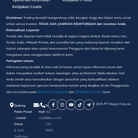
Kebijakan Cookie
Disclaimer:
Trading derivatif mengandung risiko kerugian tinggi dan belum tentu cocok
untuk semua investor.
TIDAK ADA JAMINAN KEUNTUNGAN dari investasi Anda.
Ketersediaan Layanan:
Produk dan layanan kami tidak tersedia di negara-negara berikut: Korea Utara, Iran,
Suriah, Kuba, Wilayah Krimea, dan yurisdiksi lain yang melarang layanan tersebut oleh
hukum setempat atau sanksi internasional. Pengguna dari lokasi ini dilarang keras
mengakses atau menggunakan platform kami.
Peringatan Umum:
Informasi yang tersedia di situs web ini hanya untuk tujuan informasi umum dan
bukan merupakan nasihat hukum, keuangan, atau profesional. Selalu lakukan riset
Anda sendiri atau konsultasikan dengan penasihat yang berkualifikasi sebelum
membuat keputusan apa pun berdasarkan konten yang disajikan di sini. Penggunaan
[Ketentuan Layanan]
[Kebijakan Privasi]
situs ini tunduk pada
dan
kami.
©️ 2025 PT Maxco Futures
Gedung
E-
Telepon
Panin Pusat
mail
+62
- Lantai
cs@maxco.co.id
21
Dasar
720-
Jl. Jend.
5868
Sudirman