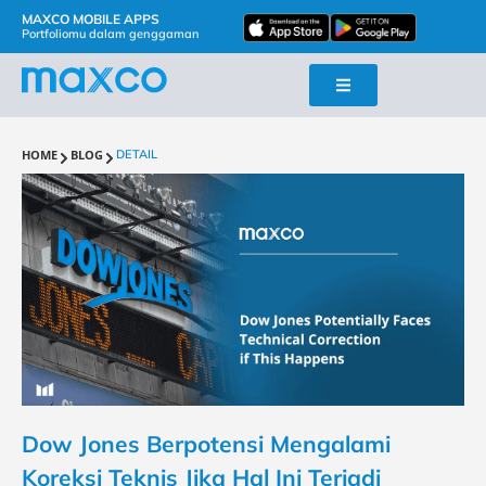
MAXCO MOBILE APPS
Portfoliomu dalam genggaman
HOME
BLOG
DETAIL
Dow Jones Berpotensi Mengalami
Koreksi Teknis Jika Hal Ini Terjadi