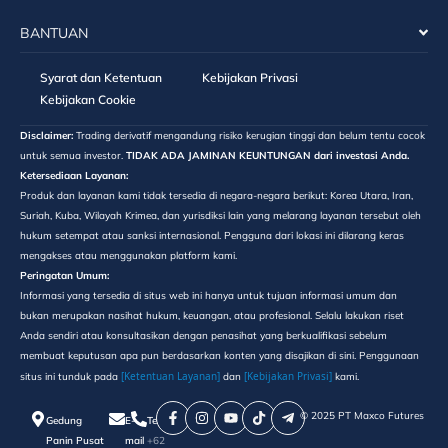
BANTUAN
Syarat dan Ketentuan
Kebijakan Privasi
Kebijakan Cookie
Disclaimer:
Trading derivatif mengandung risiko kerugian tinggi dan belum tentu cocok
untuk semua investor.
TIDAK ADA JAMINAN KEUNTUNGAN dari investasi Anda.
Ketersediaan Layanan:
Produk dan layanan kami tidak tersedia di negara-negara berikut: Korea Utara, Iran,
Suriah, Kuba, Wilayah Krimea, dan yurisdiksi lain yang melarang layanan tersebut oleh
hukum setempat atau sanksi internasional. Pengguna dari lokasi ini dilarang keras
mengakses atau menggunakan platform kami.
Peringatan Umum:
Informasi yang tersedia di situs web ini hanya untuk tujuan informasi umum dan
bukan merupakan nasihat hukum, keuangan, atau profesional. Selalu lakukan riset
Anda sendiri atau konsultasikan dengan penasihat yang berkualifikasi sebelum
membuat keputusan apa pun berdasarkan konten yang disajikan di sini. Penggunaan
[Ketentuan Layanan]
[Kebijakan Privasi]
situs ini tunduk pada
dan
kami.
©️ 2025 PT Maxco Futures
Gedung
E-
Telepon
Panin Pusat
mail
+62