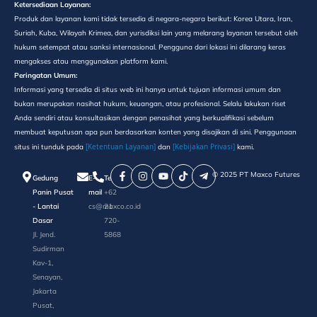
Ketersediaan Layanan:
Produk dan layanan kami tidak tersedia di negara-negara berikut: Korea Utara, Iran,
Suriah, Kuba, Wilayah Krimea, dan yurisdiksi lain yang melarang layanan tersebut oleh
hukum setempat atau sanksi internasional. Pengguna dari lokasi ini dilarang keras
mengakses atau menggunakan platform kami.
Peringatan Umum:
Informasi yang tersedia di situs web ini hanya untuk tujuan informasi umum dan
bukan merupakan nasihat hukum, keuangan, atau profesional. Selalu lakukan riset
Anda sendiri atau konsultasikan dengan penasihat yang berkualifikasi sebelum
membuat keputusan apa pun berdasarkan konten yang disajikan di sini. Penggunaan
[Ketentuan Layanan]
[Kebijakan Privasi]
situs ini tunduk pada
dan
kami.
©️ 2025 PT Maxco Futures
Gedung
E-
Telepon
Panin Pusat
mail
+62
- Lantai
cs@maxco.co.id
21
Dasar
720-
Jl. Jend.
5868
Sudirman
Kav-1,
Senayan,
Jakarta
Pusat,