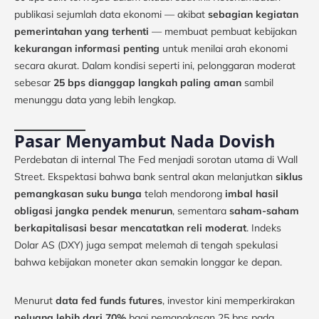
publikasi sejumlah data ekonomi — akibat
sebagian kegiatan
pemerintahan yang terhenti
— membuat pembuat kebijakan
kekurangan informasi penting
untuk menilai arah ekonomi
secara akurat. Dalam kondisi seperti ini, pelonggaran moderat
sebesar
25 bps dianggap langkah paling aman
sambil
menunggu data yang lebih lengkap.
Pasar Menyambut Nada Dovish
Perdebatan di internal The Fed menjadi sorotan utama di Wall
Street. Ekspektasi bahwa bank sentral akan melanjutkan
siklus
pemangkasan suku bunga
telah mendorong
imbal hasil
obligasi jangka pendek menurun
, sementara
saham-saham
berkapitalisasi besar mencatatkan reli moderat
. Indeks
Dolar AS (DXY) juga sempat melemah di tengah spekulasi
bahwa kebijakan moneter akan semakin longgar ke depan.
Menurut
data fed funds futures
, investor kini memperkirakan
peluang lebih dari 70%
bagi pemangkasan 25 bps pada