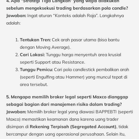
4. Apa “Strategi Tiga Langkah” yang wajib dilakukan
sebelum mengeksekusi trading berdasarkan pola candle?
Jawaban:
Ingat aturan “Konteks adalah Raja”. Langkahnya
adalah:
Tentukan Tren:
Cek arah pasar utama (bisa bantu
dengan Moving Average).
Cari Lokasi:
Tunggu harga menyentuh area krusial
seperti Support atau Resistance.
Tunggu Pemicu:
Cari pola candlestick pembalikan arah
(seperti Engulfing atau Hammer) yang muncul tepat di
area tersebut.
5. Mengapa memilih broker legal seperti Maxco dianggap
sebagai bagian dari manajemen risiko dalam trading?
Jawaban:
Memilih broker legal yang diawasi BAPPEBTI (seperti
Maxco) memastikan keamanan dana karena uang trader
disimpan di
Rekening Terpisah (Segregated Account)
, tidak
bercampur dengan uang operasional perusahaan. Selain itu,