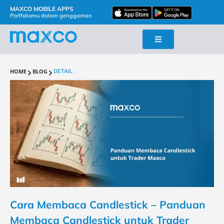
MAXCO MOBILE APPS
Portfoliomu dalam genggaman
HOME
BLOG
DETAIL
Cara Membaca Candlestick – Panduan
Membaca Candlestick untuk Trader