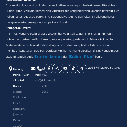
Produk dan layanan kami tidak tersedia di negara-negara berikut: Korea Utara, Iran,
Suriah, Kuba, Wilayah Krimea, dan yurisdiksi lain yang melarang layanan tersebut oleh
hukum setempat atau sanksi internasional. Pengguna dari lokasi ini dilarang keras
mengakses atau menggunakan platform kami.
Peringatan Umum:
Informasi yang tersedia di situs web ini hanya untuk tujuan informasi umum dan
bukan merupakan nasihat hukum, keuangan, atau profesional. Selalu lakukan riset
Anda sendiri atau konsultasikan dengan penasihat yang berkualifikasi sebelum
membuat keputusan apa pun berdasarkan konten yang disajikan di sini. Penggunaan
[Ketentuan Layanan]
[Kebijakan Privasi]
situs ini tunduk pada
dan
kami.
©️ 2025 PT Maxco Futures
Gedung
E-
Telepon
Panin Pusat
mail
+62
- Lantai
cs@maxco.co.id
21
Dasar
720-
Jl. Jend.
5868
Sudirman
Kav-1,
Senayan,
Jakarta
Pusat,
10270,