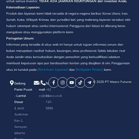
untuk semua investor.
TIDAK ADA JAMINAN KEUNTUNGAN dari investasi Anda.
Ketersediaan Layanan:
Produk dan layanan kami tidak tersedia di negara-negara berikut: Korea Utara, Iran,
Suriah, Kuba, Wilayah Krimea, dan yurisdiksi lain yang melarang layanan tersebut oleh
hukum setempat atau sanksi internasional. Pengguna dari lokasi ini dilarang keras
mengakses atau menggunakan platform kami.
Peringatan Umum:
Informasi yang tersedia di situs web ini hanya untuk tujuan informasi umum dan
bukan merupakan nasihat hukum, keuangan, atau profesional. Selalu lakukan riset
Anda sendiri atau konsultasikan dengan penasihat yang berkualifikasi sebelum
membuat keputusan apa pun berdasarkan konten yang disajikan di sini. Penggunaan
[Ketentuan Layanan]
[Kebijakan Privasi]
situs ini tunduk pada
dan
kami.
©️ 2025 PT Maxco Futures
Gedung
E-
Telepon
Panin Pusat
mail
+62
- Lantai
cs@maxco.co.id
21
Dasar
720-
Jl. Jend.
5868
Sudirman
Kav-1,
Senayan,
Jakarta