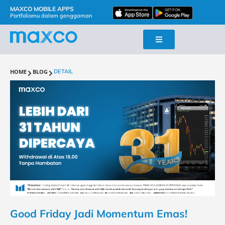
MAXCO MOBILE APPS
Portfoliomu dalam genggaman
HOME
BLOG
DETAIL
Good Friday Jadi Momentum Emas!