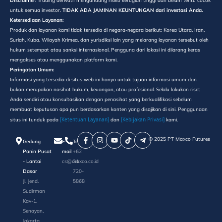
Disclaimer:
Trading derivatif mengandung risiko kerugian tinggi dan belum tentu cocok
untuk semua investor.
TIDAK ADA JAMINAN KEUNTUNGAN dari investasi Anda.
Ketersediaan Layanan:
Produk dan layanan kami tidak tersedia di negara-negara berikut: Korea Utara, Iran,
Suriah, Kuba, Wilayah Krimea, dan yurisdiksi lain yang melarang layanan tersebut oleh
hukum setempat atau sanksi internasional. Pengguna dari lokasi ini dilarang keras
mengakses atau menggunakan platform kami.
Peringatan Umum:
Informasi yang tersedia di situs web ini hanya untuk tujuan informasi umum dan
bukan merupakan nasihat hukum, keuangan, atau profesional. Selalu lakukan riset
Anda sendiri atau konsultasikan dengan penasihat yang berkualifikasi sebelum
membuat keputusan apa pun berdasarkan konten yang disajikan di sini. Penggunaan
[Ketentuan Layanan]
[Kebijakan Privasi]
situs ini tunduk pada
dan
kami.
©️ 2025 PT Maxco Futures
Gedung
E-
Telepon
Panin Pusat
mail
+62
- Lantai
cs@maxco.co.id
21
Dasar
720-
Jl. Jend.
5868
Sudirman
Kav-1,
Senayan,
Jakarta