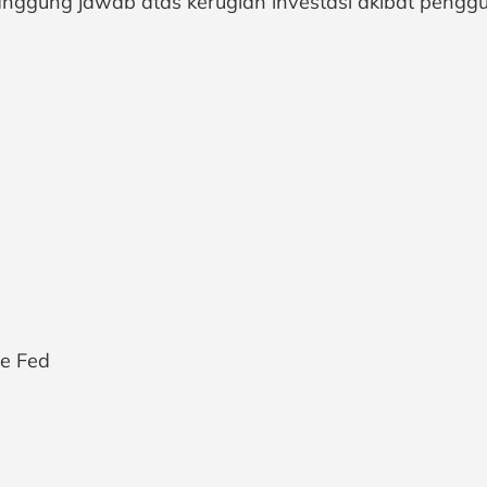
nggung jawab atas kerugian investasi akibat penggu
he Fed