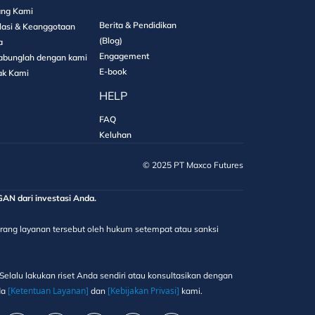
ang Kami
Berita & Pendidikan
lasi & Keanggotaan
(Blog)
a
Engagement
abunglah dengan kami
E-book
ak Kami
HELP
FAQ
Keluhan
©️ 2025 PT Maxco Futures
 dari investasi Anda.
elarang layanan tersebut oleh hukum setempat atau sanksi
elalu lakukan riset Anda sendiri atau konsultasikan dengan
[Ketentuan Layanan]
[Kebijakan Privasi]
da
dan
kami.