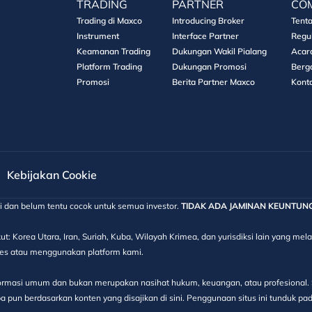
TRADING
PARTNER
CO
Trading di Maxco
Introducing Broker
Tent
Instrument
Interface Partner
Regu
Keamanan Trading
Dukungan Wakil Pialang
Acar
Platform Trading
Dukungan Promosi
Berg
Promosi
Berita Partner Maxco
Kont
Kebijakan Cookie
gi dan belum tentu cocok untuk semua investor.
TIDAK ADA JAMINAN KEUNTUNGAN
ut: Korea Utara, Iran, Suriah, Kuba, Wilayah Krimea, dan yurisdiksi lain yang m
kses atau menggunakan platform kami.
informasi umum dan bukan merupakan nasihat hukum, keuangan, atau profesional. S
 pun berdasarkan konten yang disajikan di sini. Penggunaan situs ini tunduk pa