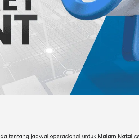
da tentang jadwal operasional untuk
Malam Natal
se