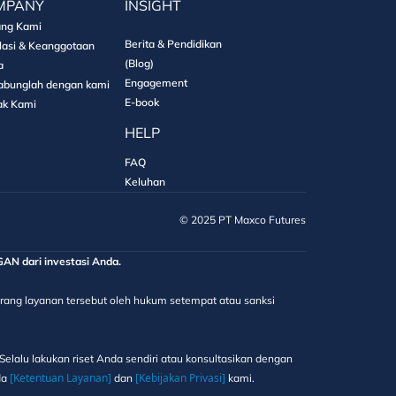
MPANY
INSIGHT
ang Kami
Berita & Pendidikan
lasi & Keanggotaan
(Blog)
a
Engagement
abunglah dengan kami
E-book
ak Kami
HELP
FAQ
Keluhan
©️ 2025 PT Maxco Futures
 dari investasi Anda.
elarang layanan tersebut oleh hukum setempat atau sanksi
elalu lakukan riset Anda sendiri atau konsultasikan dengan
[Ketentuan Layanan]
[Kebijakan Privasi]
da
dan
kami.