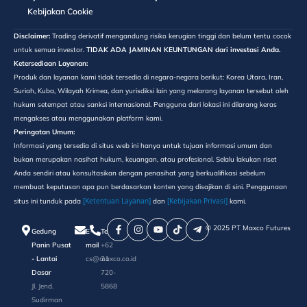
Kebijakan Cookie
Disclaimer:
Trading derivatif mengandung risiko kerugian tinggi dan belum tentu cocok
untuk semua investor.
TIDAK ADA JAMINAN KEUNTUNGAN dari investasi Anda.
Ketersediaan Layanan:
Produk dan layanan kami tidak tersedia di negara-negara berikut: Korea Utara, Iran,
Suriah, Kuba, Wilayah Krimea, dan yurisdiksi lain yang melarang layanan tersebut oleh
hukum setempat atau sanksi internasional. Pengguna dari lokasi ini dilarang keras
mengakses atau menggunakan platform kami.
Peringatan Umum:
Informasi yang tersedia di situs web ini hanya untuk tujuan informasi umum dan
bukan merupakan nasihat hukum, keuangan, atau profesional. Selalu lakukan riset
Anda sendiri atau konsultasikan dengan penasihat yang berkualifikasi sebelum
membuat keputusan apa pun berdasarkan konten yang disajikan di sini. Penggunaan
[Ketentuan Layanan]
[Kebijakan Privasi]
situs ini tunduk pada
dan
kami.
©️ 2025 PT Maxco Futures
Gedung
E-
Telepon
Panin Pusat
mail
+62
- Lantai
cs@maxco.co.id
21
Dasar
720-
Jl. Jend.
5868
Sudirman