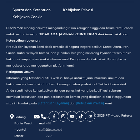
Syarat dan Ketentuan
Kebijakan Privasi
Kebijakan Cookie
Disclaimer:
Trading derivatif mengandung risiko kerugian tinggi dan belum tentu cocok
untuk semua investor.
TIDAK ADA JAMINAN KEUNTUNGAN dari investasi Anda.
Ketersediaan Layanan:
Produk dan layanan kami tidak tersedia di negara-negara berikut: Korea Utara, Iran,
Suriah, Kuba, Wilayah Krimea, dan yurisdiksi lain yang melarang layanan tersebut oleh
hukum setempat atau sanksi internasional. Pengguna dari lokasi ini dilarang keras
mengakses atau menggunakan platform kami.
Peringatan Umum:
Informasi yang tersedia di situs web ini hanya untuk tujuan informasi umum dan
bukan merupakan nasihat hukum, keuangan, atau profesional. Selalu lakukan riset
Anda sendiri atau konsultasikan dengan penasihat yang berkualifikasi sebelum
membuat keputusan apa pun berdasarkan konten yang disajikan di sini. Penggunaan
[Ketentuan Layanan]
[Kebijakan Privasi]
situs ini tunduk pada
dan
kami.
©️ 2025 PT Maxco Futures
Gedung
E-
Telepon
Panin Pusat
mail
+62
- Lantai
cs@maxco.co.id
21
Dasar
720-