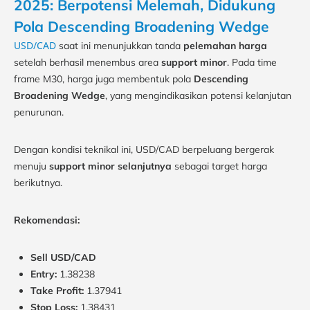
2025: Berpotensi Melemah, Didukung
Pola Descending Broadening Wedge
USD/CAD
saat ini menunjukkan tanda
pelemahan harga
setelah berhasil menembus area
support minor
. Pada time
frame M30, harga juga membentuk pola
Descending
Broadening Wedge
, yang mengindikasikan potensi kelanjutan
penurunan.
Dengan kondisi teknikal ini, USD/CAD berpeluang bergerak
menuju
support minor selanjutnya
sebagai target harga
berikutnya.
Rekomendasi:
Sell USD/CAD
Entry:
1.38238
Take Profit:
1.37941
Stop Loss:
1.38431