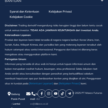
BANTUAN
Syarat dan Ketentuan
Kebijakan Privasi
Kebijakan Cookie
Disclaimer:
Trading derivatif mengandung risiko kerugian tinggi dan belum tentu cocok
untuk semua investor.
TIDAK ADA JAMINAN KEUNTUNGAN dari investasi Anda.
Ketersediaan Layanan:
Produk dan layanan kami tidak tersedia di negara-negara berikut: Korea Utara, Iran,
Suriah, Kuba, Wilayah Krimea, dan yurisdiksi lain yang melarang layanan tersebut oleh
hukum setempat atau sanksi internasional. Pengguna dari lokasi ini dilarang keras
mengakses atau menggunakan platform kami.
Peringatan Umum:
Informasi yang tersedia di situs web ini hanya untuk tujuan informasi umum dan
bukan merupakan nasihat hukum, keuangan, atau profesional. Selalu lakukan riset
Anda sendiri atau konsultasikan dengan penasihat yang berkualifikasi sebelum
membuat keputusan apa pun berdasarkan konten yang disajikan di sini. Penggunaan
[Ketentuan Layanan]
[Kebijakan Privasi]
situs ini tunduk pada
dan
kami.
©️ 2025 PT Maxco Futures
Gedung
E-
Telepon
Panin Pusat
mail
+62
- Lantai
cs@maxco.co.id
21