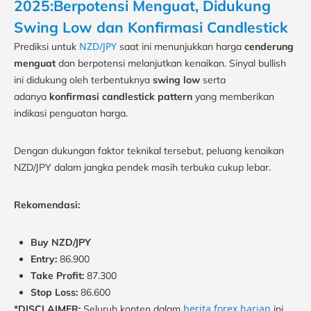
2025:Berpotensi Menguat, Didukung
Swing Low dan Konfirmasi Candlestick
NZD/JPY
Prediksi untuk
saat ini menunjukkan harga
cenderung
menguat
dan berpotensi melanjutkan kenaikan. Sinyal bullish
ini didukung oleh terbentuknya
swing low
serta
adanya
konfirmasi candlestick pattern
yang memberikan
indikasi penguatan harga.
Dengan dukungan faktor teknikal tersebut, peluang kenaikan
NZD/JPY dalam jangka pendek masih terbuka cukup lebar.
Rekomendasi:
Buy NZD/JPY
Entry:
86.900
Take Profit:
87.300
Stop Loss:
86.600
berita forex harian
*DISCLAIMER:
Seluruh konten dalam
ini