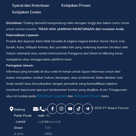
Syarat dan Ketentuan
Kebijakan Privasi
Kebijakan Cookie
Disclaimer:
Trading derivatif mengandung risiko kerugian tinggi dan belum tentu cocok
untuk semua investor.
TIDAK ADA JAMINAN KEUNTUNGAN dari investasi Anda.
Ketersediaan Layanan:
Produk dan layanan kami tidak tersedia di negara-negara berikut: Korea Utara, Iran,
Suriah, Kuba, Wilayah Krimea, dan yurisdiksi lain yang melarang layanan tersebut oleh
hukum setempat atau sanksi internasional. Pengguna dari lokasi ini dilarang keras
mengakses atau menggunakan platform kami.
Peringatan Umum:
Informasi yang tersedia di situs web ini hanya untuk tujuan informasi umum dan
bukan merupakan nasihat hukum, keuangan, atau profesional. Selalu lakukan riset
Anda sendiri atau konsultasikan dengan penasihat yang berkualifikasi sebelum
membuat keputusan apa pun berdasarkan konten yang disajikan di sini. Penggunaan
[Ketentuan Layanan]
[Kebijakan Privasi]
situs ini tunduk pada
dan
kami.
©️ 2025 PT Maxco Futures
Gedung
E-
Telepon
Panin Pusat
mail
+62
- Lantai
cs@maxco.co.id
21
Dasar
720-
Jl. Jend.
5868