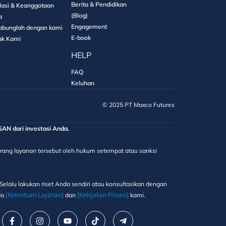
Berita & Pendidikan
lasi & Keanggotaan
(Blog)
a
Engagement
abunglah dengan kami
E-book
ak Kami
HELP
FAQ
Keluhan
©️ 2025 PT Maxco Futures
 dari investasi Anda.
elarang layanan tersebut oleh hukum setempat atau sanksi
elalu lakukan riset Anda sendiri atau konsultasikan dengan
[Ketentuan Layanan]
[Kebijakan Privasi]
da
dan
kami.