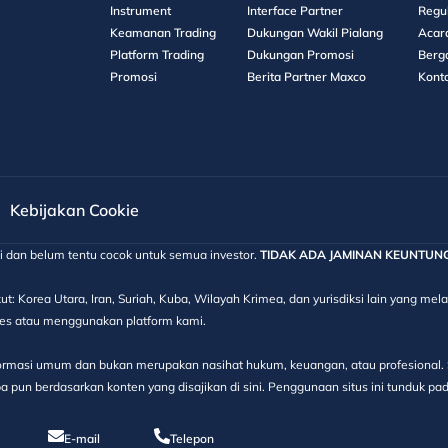
Instrument
Interface Partner
Regu
Keamanan Trading
Dukungan Wakil Pialang
Acar
Platform Trading
Dukungan Promosi
Berg
Promosi
Berita Partner Maxco
Kont
Kebijakan Cookie
gi dan belum tentu cocok untuk semua investor.
TIDAK ADA JAMINAN KEUNTUNGAN
ut: Korea Utara, Iran, Suriah, Kuba, Wilayah Krimea, dan yurisdiksi lain yang m
kses atau menggunakan platform kami.
informasi umum dan bukan merupakan nasihat hukum, keuangan, atau profesional. S
 pun berdasarkan konten yang disajikan di sini. Penggunaan situs ini tunduk pa
E-mail
Telepon