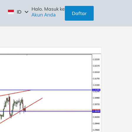
EN
Halo. Masuk ke
ID
ZH
Daftar
Akun Anda