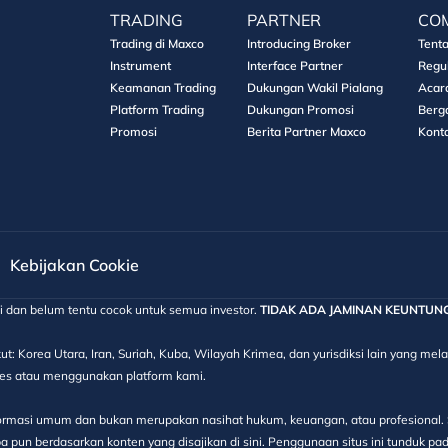
TRADING
PARTNER
CO
Trading di Maxco
Introducing Broker
Tent
Instrument
Interface Partner
Regu
Keamanan Trading
Dukungan Wakil Pialang
Acar
Platform Trading
Dukungan Promosi
Berg
Promosi
Berita Partner Maxco
Kont
Kebijakan Cookie
gi dan belum tentu cocok untuk semua investor.
TIDAK ADA JAMINAN KEUNTUNGAN
ut: Korea Utara, Iran, Suriah, Kuba, Wilayah Krimea, dan yurisdiksi lain yang m
kses atau menggunakan platform kami.
informasi umum dan bukan merupakan nasihat hukum, keuangan, atau profesional. S
 pun berdasarkan konten yang disajikan di sini. Penggunaan situs ini tunduk pa