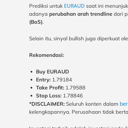
EURAUD
Prediksi untuk
saat ini menunju
adanya
perubahan arah trendline
dari p
(BoS)
.
Selain itu, sinyal bullish juga diperkuat o
Rekomendasi:
Buy EURAUD
Entry:
1.79184
Take Profit:
1.79588
Stop Loss:
1.78846
ber
*DISCLAIMER:
Seluruh konten dalam
kelengkapannya. Perusahaan tidak berta