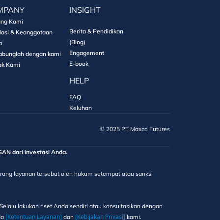
MPANY
INSIGHT
ang Kami
Berita & Pendidikan
lasi & Keanggotaan
(Blog)
a
Engagement
abunglah dengan kami
E-book
ak Kami
HELP
FAQ
Keluhan
©️ 2025 PT Maxco Futures
 dari investasi Anda.
elarang layanan tersebut oleh hukum setempat atau sanksi
elalu lakukan riset Anda sendiri atau konsultasikan dengan
[Ketentuan Layanan]
[Kebijakan Privasi]
da
dan
kami.