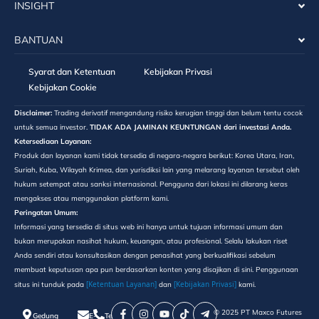
INSIGHT
BANTUAN
Syarat dan Ketentuan
Kebijakan Privasi
Kebijakan Cookie
Disclaimer:
Trading derivatif mengandung risiko kerugian tinggi dan belum tentu cocok
untuk semua investor.
TIDAK ADA JAMINAN KEUNTUNGAN dari investasi Anda.
Ketersediaan Layanan:
Produk dan layanan kami tidak tersedia di negara-negara berikut: Korea Utara, Iran,
Suriah, Kuba, Wilayah Krimea, dan yurisdiksi lain yang melarang layanan tersebut oleh
hukum setempat atau sanksi internasional. Pengguna dari lokasi ini dilarang keras
mengakses atau menggunakan platform kami.
Peringatan Umum:
Informasi yang tersedia di situs web ini hanya untuk tujuan informasi umum dan
bukan merupakan nasihat hukum, keuangan, atau profesional. Selalu lakukan riset
Anda sendiri atau konsultasikan dengan penasihat yang berkualifikasi sebelum
membuat keputusan apa pun berdasarkan konten yang disajikan di sini. Penggunaan
[Ketentuan Layanan]
[Kebijakan Privasi]
situs ini tunduk pada
dan
kami.
©️ 2025 PT Maxco Futures
Gedung
E-
Telepon