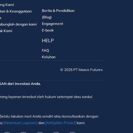
ang Kami
Berita & Pendidikan
lasi & Keanggotaan
(Blog)
a
Engagement
abunglah dengan kami
E-book
ak Kami
HELP
FAQ
Keluhan
©️ 2025 PT Maxco Futures
 dari investasi Anda.
elarang layanan tersebut oleh hukum setempat atau sanksi
elalu lakukan riset Anda sendiri atau konsultasikan dengan
[Ketentuan Layanan]
[Kebijakan Privasi]
da
dan
kami.