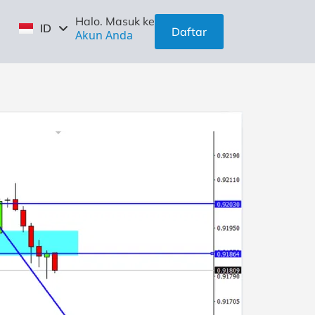
EN
Halo. Masuk ke
ID
ZH
Daftar
Akun Anda