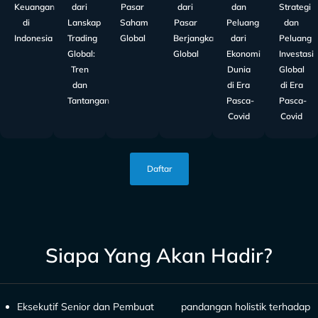
Keuangan
dari
Pasar
dari
dan
Strategi
di
Lanskap
Saham
Pasar
Peluang
dan
Indonesia
Trading
Global
Berjangka
dari
Peluang
Global:
Global
Ekonomi
Investasi
Tren
Dunia
Global
dan
di Era
di Era
Tantangan
Pasca-
Pasca-
Covid
Covid
Daftar
Siapa Yang Akan Hadir?
Eksekutif Senior dan Pembuat
pandangan holistik terhadap