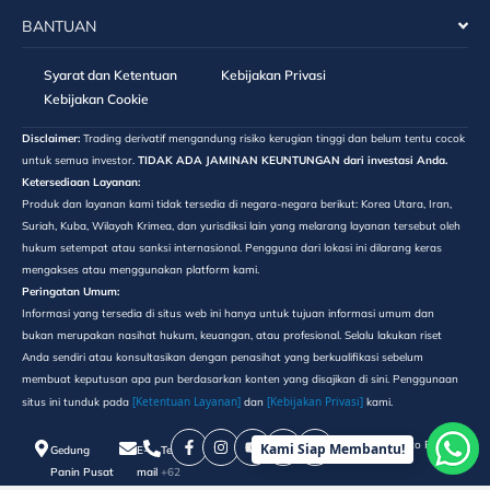
BANTUAN
Syarat dan Ketentuan
Kebijakan Privasi
Kebijakan Cookie
Disclaimer:
Trading derivatif mengandung risiko kerugian tinggi dan belum tentu cocok
untuk semua investor.
TIDAK ADA JAMINAN KEUNTUNGAN dari investasi Anda.
Ketersediaan Layanan:
Produk dan layanan kami tidak tersedia di negara-negara berikut: Korea Utara, Iran,
Suriah, Kuba, Wilayah Krimea, dan yurisdiksi lain yang melarang layanan tersebut oleh
hukum setempat atau sanksi internasional. Pengguna dari lokasi ini dilarang keras
mengakses atau menggunakan platform kami.
Peringatan Umum:
Informasi yang tersedia di situs web ini hanya untuk tujuan informasi umum dan
bukan merupakan nasihat hukum, keuangan, atau profesional. Selalu lakukan riset
Anda sendiri atau konsultasikan dengan penasihat yang berkualifikasi sebelum
membuat keputusan apa pun berdasarkan konten yang disajikan di sini. Penggunaan
[Ketentuan Layanan]
[Kebijakan Privasi]
situs ini tunduk pada
dan
kami.
©️ 2025 PT Maxco Futures
Kami Siap Membantu!
Gedung
E-
Telepon
Panin Pusat
mail
+62