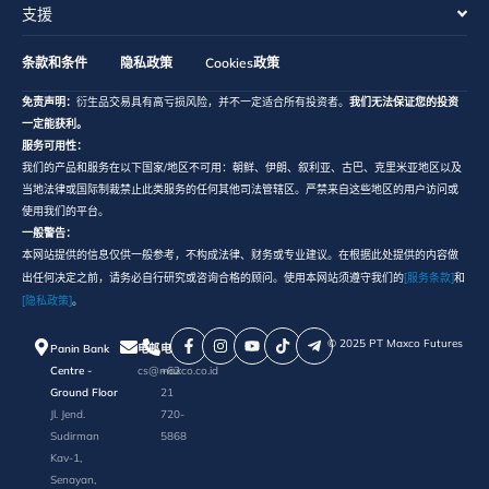
支援
条款和条件
隐私政策
Cookies政策
免责声明：
衍生品交易具有高亏损风险，并不一定适合所有投资者。
我们无法保证您的投资
一定能获利。
服务可用性：
我们的产品和服务在以下国家/地区不可用：朝鲜、伊朗、叙利亚、古巴、克里米亚地区以及
当地法律或国际制裁禁止此类服务的任何其他司法管辖区。严禁来自这些地区的用户访问或
使用我们的平台。
一般警告：
本网站提供的信息仅供一般参考，不构成法律、财务或专业建议。在根据此处提供的内容做
[服务条款]
出任何决定之前，请务必自行研究或咨询合格的顾问。使用本网站须遵守我们的
和
[隐私政策]
。
©️ 2025 PT Maxco Futures
Panin Bank
电邮
电话
Centre -
cs@maxco.co.id
+62
Ground Floor
21
Jl. Jend.
720-
Sudirman
5868
Kav-1,
Senayan,